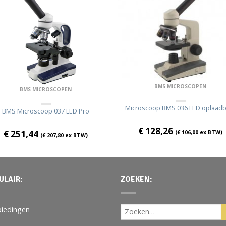
BMS MICROSCOPEN
BMS MICROSCOPEN
Microscoop BMS 036 LED oplaadb
BMS Microscoop 037 LED Pro
€
128,26
€
251,44
(
€
106,00
ex BTW)
(
€
207,80
ex BTW)
ULAIR:
ZOEKEN:
iedingen