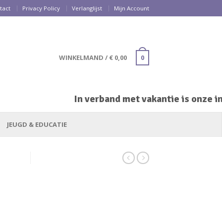
tact
Privacy Policy
Verlanglijst
Mijn Account
WINKELMAND
/
€
0,00
0
In verband met vakantie is onze inp
JEUGD & EDUCATIE