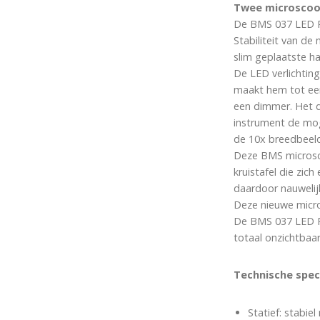
Twee microscoopt
De BMS 037 LED Pr
Stabiliteit van de
slim geplaatste h
De LED verlichting
maakt hem tot een 
een dimmer. Het d
instrument de mog
de 10x breedbeeld 
Deze BMS microscoo
kruistafel die zic
daardoor nauwelij
Deze nieuwe micro
De BMS 037 LED Pr
totaal onzichtbaar 
Technische speci
Statief: stabie