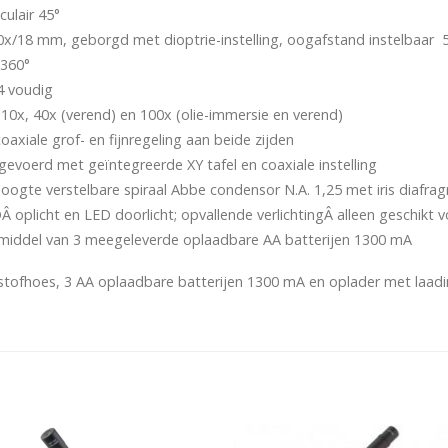
ulair 45°
0x/18 mm, geborgd met dioptrie-instelling, oogafstand instelbaar
 360°
4 voudig
 10x, 40x (verend) en 100x (olie-immersie en verend)
coaxiale grof- en fijnregeling aan beide zijden
tgevoerd met geïntegreerde XY tafel en coaxiale instelling
oogte verstelbare spiraal Abbe condensor N.A. 1,25 met iris diafrag
DÂ oplicht en LED doorlicht; opvallende verlichtingÂ alleen geschikt
middel van 3 meegeleverde oplaadbare AA batterijen 1300 mA
 stofhoes, 3 AA oplaadbare batterijen 1300 mA en oplader met laadi