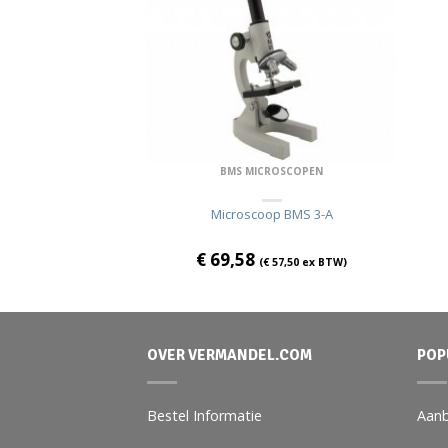
BMS MICROSCOPEN
CROSCOPEN
Microscoop BMS 3-A
oop 200-FL LED
€
69,58
(
€
57,50
ex BTW)
€
186,60
ex BTW)
OVER VERMANDEL.COM
POP
Bestel Informatie
Aanb