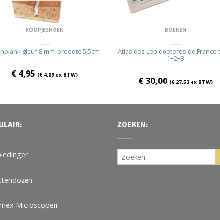
BOEKEN
KOOPJESHOEK
Atlas des Lepidopteres de France
nplank gleuf 8 mm. breedte 5,5cm
1+2+3
€
4,95
(
€
4,09
ex BTW)
€
30,00
(
€
27,52
ex BTW)
ULAIR:
ZOEKEN:
iedingen
ctendozen
omex Microscopen