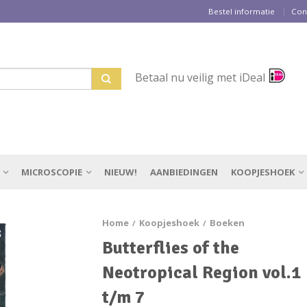
Bestel informatie
Con
Betaal nu veilig met iDeal
MICROSCOPIE
NIEUW!
AANBIEDINGEN
KOOPJESHOEK
Home
Koopjeshoek
Boeken
/
/
Butterflies of the
Neotropical Region vol.1
t/m 7