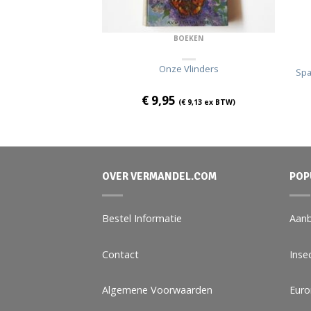
BOEKEN
EKEN
Onze Vlinders
 Zwin
Spa
€
9,95
(
€
9,13
ex BTW)
€
17,43
ex BTW)
OVER VERMANDEL.COM
POP
Bestel Informatie
Aanb
Contact
Inse
Algemene Voorwaarden
Eur