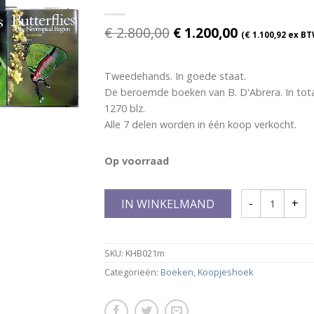
€
2.800,00
€
1.200,00
(
€
1.100,92
ex BT
Tweedehands. In goede staat.
De beroemde boeken van B. D'Abrera. In tot
1270 blz.
Alle 7 delen worden in één koop verkocht.
Op voorraad
IN WINKELMAND
SKU:
KHB021m
Categorieën:
Boeken
,
Koopjeshoek