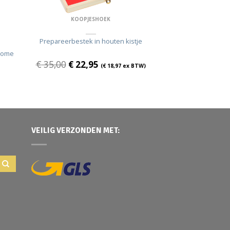
KOOPJESHOEK
Prepareerbestek in houten kistje
 tome
€
35,00
€
22,95
(
€
18,97
ex BTW)
VEILIG VERZONDEN MET: