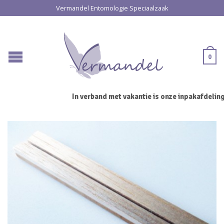
Vermandel Entomologie Speciaalzaak
0
In verband met vakantie is onze inpakafdeling