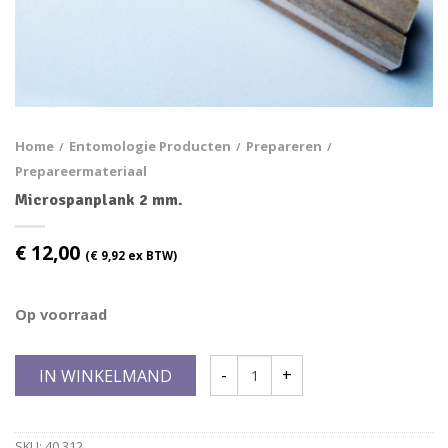
Home
Entomologie Producten
Prepareren
/
/
/
Prepareermateriaal
Microspanplank 2 mm.
€
12,00
(
€
9,92
ex BTW)
Op voorraad
IN WINKELMAND
SKU:
40.312