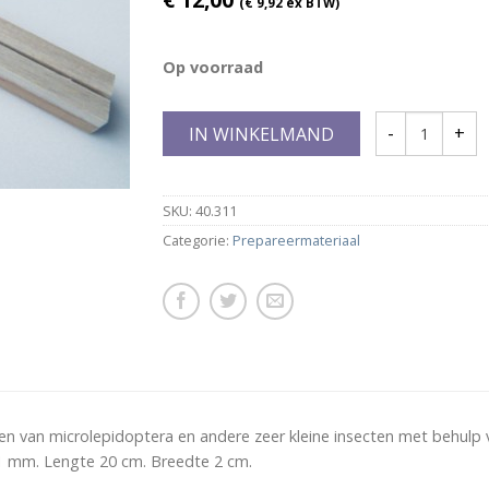
(
€
9,92
ex BTW)
Op voorraad
IN WINKELMAND
SKU:
40.311
Categorie:
Prepareermateriaal
en van microlepidoptera en andere zeer kleine insecten met behulp 
 1 mm. Lengte 20 cm. Breedte 2 cm.