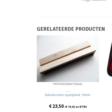
GERELATEERDE PRODUCTEN
RMATERIAAL
PREPAREERMATERIAAL
spanplank 14mm.
Balsahouten spanplank 10mm.
€
23,50
€
21,90
ex BTW)
(
€
19,42
ex BTW)