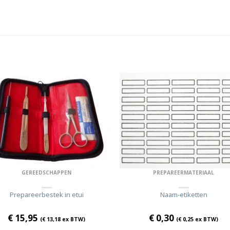
GEREEDSCHAPPEN
PREPAREERMATERIAAL
Prepareerbestek in etui
Naam-etiketten
€
15,95
€
0,30
(
€
13,18
ex BTW)
(
€
0,25
ex BTW)