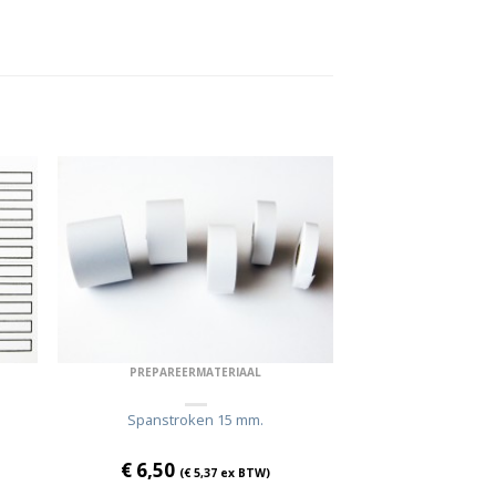
PREPAREERMATERIAAL
Spanstroken 15 mm.
€
6,50
(
€
5,37
ex BTW)