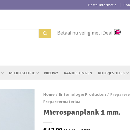
Bestel informatie
Con
Betaal nu veilig met iDeal
MICROSCOPIE
NIEUW!
AANBIEDINGEN
KOOPJESHOEK
Home
Entomologie Producten
Preparer
/
/
Prepareermateriaal
Microspanplank 1 mm.
€
12,00