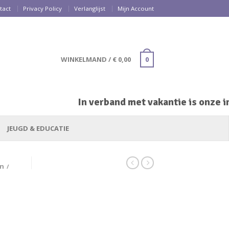
tact
Privacy Policy
Verlanglijst
Mijn Account
WINKELMAND
/
€
0,00
0
In verband met vakantie is onze inp
JEUGD & EDUCATIE
en
/