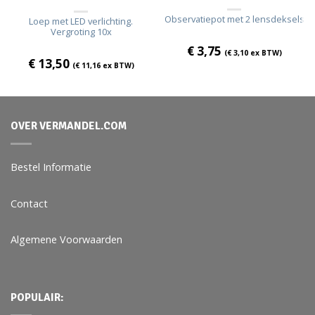
Observatiepot met 2 lensdeksels
Loep met LED verlichting.
Vergroting 10x
€
3,75
(
€
3,10
ex BTW)
€
13,50
(
€
11,16
ex BTW)
OVER VERMANDEL.COM
Bestel Informatie
Contact
Algemene Voorwaarden
POPULAIR: