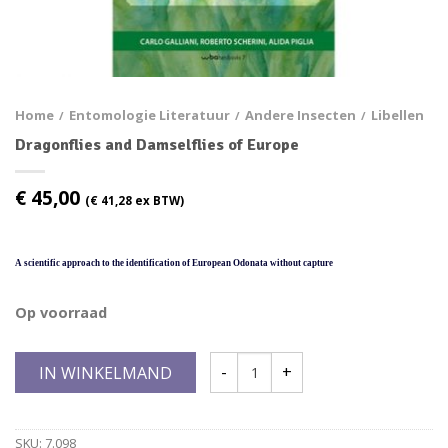
Home
Entomologie Literatuur
Andere Insecten
Libellen
/
/
/
Dragonflies and Damselflies of Europe
€
45,00
(
€
41,28
ex BTW)
A scientific approach to the identification of European Odonata without capture
Op voorraad
IN WINKELMAND
SKU:
7.098