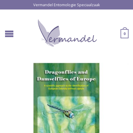
Vermandel Entomologie Speciaalzaak
0