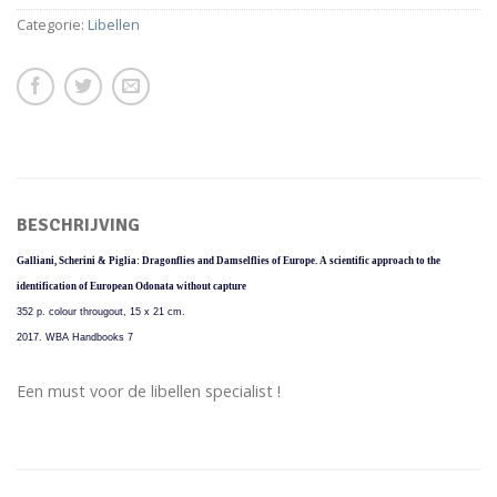
Categorie:
Libellen
BESCHRIJVING
Galliani, Scherini & Piglia: Dragonflies and Damselflies of Europe. A scientific approach to the
identification of European Odonata without capture
352 p. colour througout, 15 x 21 cm.
2017. WBA Handbooks 7
Een must voor de libellen specialist !