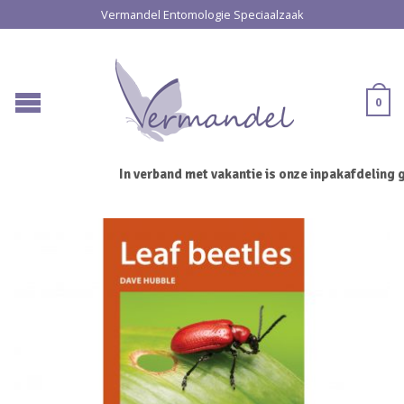
Vermandel Entomologie Speciaalzaak
0
In verband met vakantie is onze inpakafdeling g