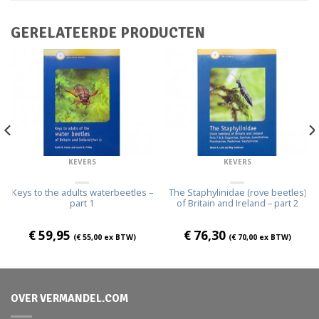
GERELATEERDE PRODUCTEN
KEVERS
KEVERS
Keys to the adults waterbeetles –
The Staphylinidae (rove beetles)
part 1
of Britain and Ireland – part 2
€
59,95
€
76,30
(
€
55,00
ex BTW)
(
€
70,00
ex BTW)
OVER VERMANDEL.COM